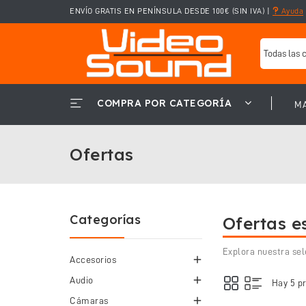
ENVÍO GRATIS EN PENÍNSULA DESDE 100€ (SIN IVA)
|
Ayuda
COMPRA POR CATEGORÍA
M
Ofertas
Categorías
Ofertas e
Explora nuestra sel

Accesorios

Audio
Hay 5 p

Cámaras