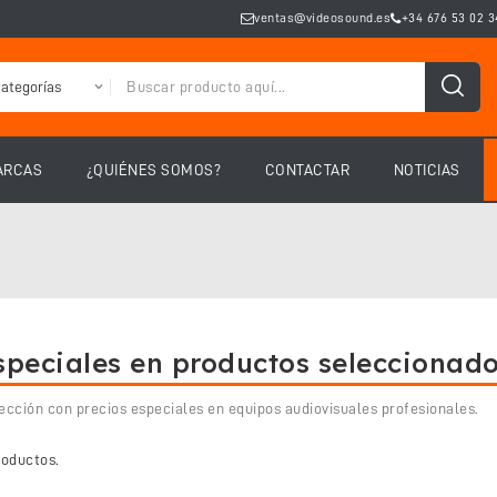
ventas@videosound.es
+34 676 53 02 3
ARCAS
¿QUIÉNES SOMOS?
CONTACTAR
NOTICIAS
speciales en productos seleccionad
ección con precios especiales en equipos audiovisuales profesionales.
roductos.