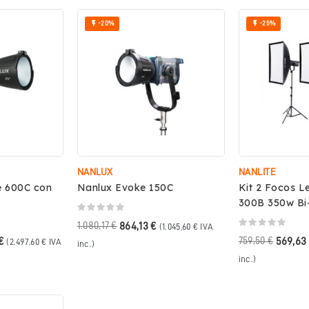


-20%
-25%
NANLUX
NANLITE
e 600C con
Nanlux Evoke 150C
Kit 2 Focos L
300B 350w Bi
1.080,17 €
864,13 €
(1.045,60 € IVA
€
759,50 €
569,63
(2.497,60 € IVA
inc.)
inc.)