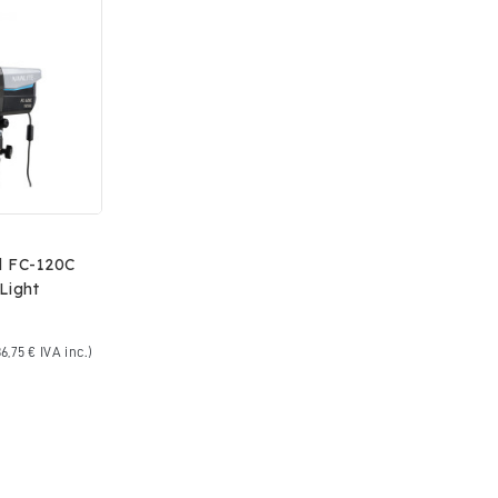
d FC-120C
Light
6,75 € IVA inc.)