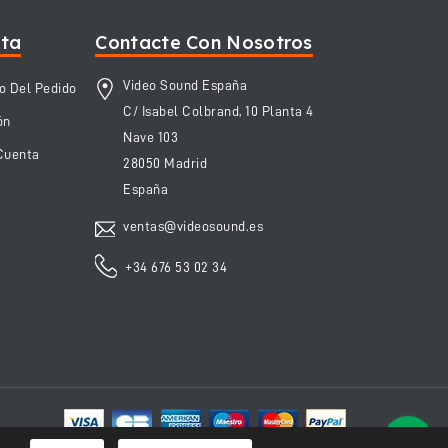
nta
Contacte Con Nosotros
Video Sound España
o Del Pedido
C/ Isabel Colbrand, 10 Planta 4
ón
Nave 103
Cuenta
28050 Madrid
España
ventas@videosound.es
+34 676 53 02 34
¿Alguna
Pulsa y