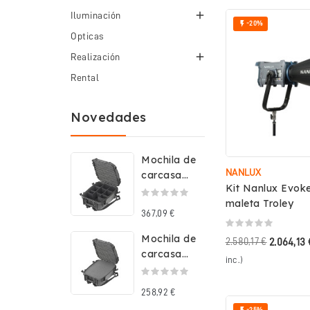

Iluminación

-20%
Opticas

Realización
Rental
Novedades
Mochila de
NANLUX
carcasa
Kit Nanlux Evok
rígida
maleta Troley
impermeable
367,09 €
con...
Mochila de
2.580,17 €
2.064,13 
carcasa
inc.)
rígida
impermeable
258,92 €
con...
-25%