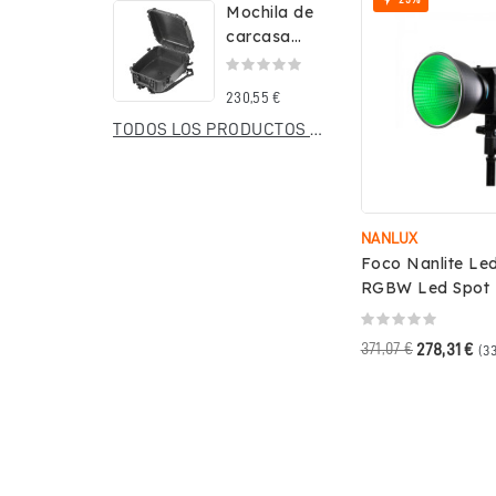

Mochila de
carcasa
rígida
impermeable
230,55 €
Stark...
TODOS LOS PRODUCTOS NUEVOS
NANLUX
Foco Nanlite Le
RGBW Led Spot 
371,07 €
278,31 €
(33