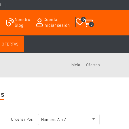
4
Nuestro
Cuenta
0
0
Blog
Iniciar sesión
OFERTAS
Inicio
Ofertas
os

Ordenar Por:
Nombre, A a Z