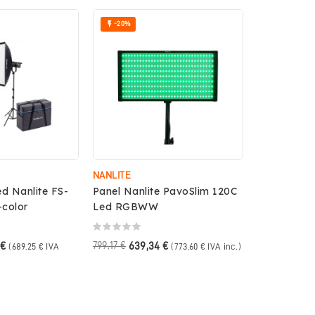

-20%
NANLITE
ed Nanlite FS-
Panel Nanlite PavoSlim 120C
-color
Led RGBWW
 €
799,17 €
639,34 €
(689,25 € IVA
(773,60 € IVA inc.)