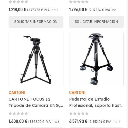
KF10-RLG
KF12-3CS
1.218,00 €
1.796,00 €
(1.473,78 € IVA inc.)
(2.173,16 € IVA inc.)
SOLICITAR INFORMACIÓN
SOLICITAR INFORMACIÓN
CARTONI
CARTONI
CARTONI FOCUS 12
Pedestal de Estudio
Trípode de Cámara ENG,
Profesional, soporta hasta
soporta hasta 12kg – 12
40Kg - Cartoni P40 HP
KF12-RLG
1.600,00 €
6.571,93 €
(1.936,00 € IVA inc.)
(7.952,04 € IVA inc.)