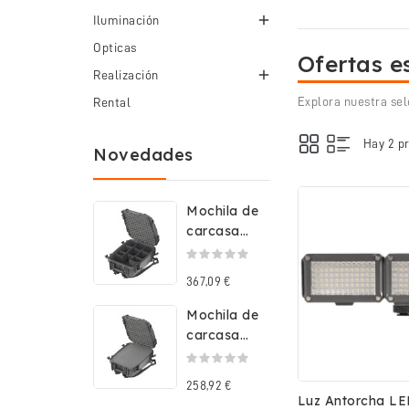

Iluminación
Opticas
Ofertas e

Realización
Explora nuestra sel
Rental
Hay 2 p
Novedades
Mochila de
carcasa
rígida
impermeable
367,09 €
con...
Mochila de
carcasa
rígida
impermeable
258,92 €
con...
Luz Antorcha LE