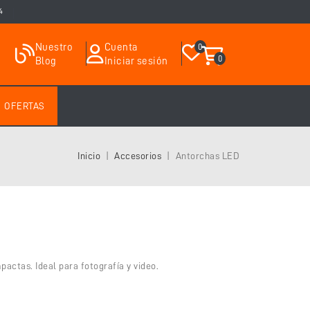
4
Nuestro
Cuenta
0
0
Blog
Iniciar sesión
OFERTAS
Inicio
Accesorios
Antorchas LED
actas. Ideal para fotografía y video.