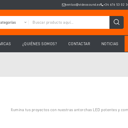
ventas@videosound.es
+34 676 53 02 3
ARCAS
¿QUIÉNES SOMOS?
CONTACTAR
NOTICIAS
Ilumina tus proyectos con nuestras antorchas LED potentes y comp