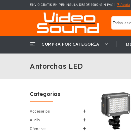
ENVÍO GRATIS EN PENÍNSULA DESDE 100€ (SIN IVA)
|
Ayuda
COMPRA POR CATEGORÍA
M
Antorchas LED
Categorías

Accesorios

Audio

Cámaras