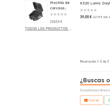
Mochila de
K320 Lumic Dayl
carcasa
11814200
rígida
39,00 €
(47,19 € IVA 
impermeable
230,55 €
Stark...
TODOS LOS PRODUCTOS NUEVOS
Mostrando 1-2 de 2 
¿Buscas o
Consúltanos direct
Correo