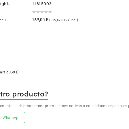
ight
11815002
269,00 €
inc.)
(325,49 € IVA inc.)
artículo(s)
tro producto?
amente, podríamos tener promociones activas o condiciones especiales p
WhatsApp