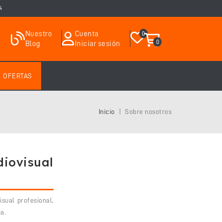
4
Nuestro
Cuenta
0
0
Blog
Iniciar sesión
OFERTAS
Inicio
Sobre nosotros
ovisual
sual profesional,
a.