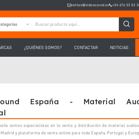
ventas@videosound.es
+34 676 53 02 3
ARCAS
¿QUIÉNES SOMOS?
CONTACTAR
NOTICIAS
ound España - Material Audi
al
aña somos especialistas en la venta y distribución de material audiovi
n Madrid y plataforma de venta online para toda España, Portugal y Europ