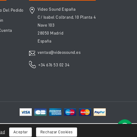
Video Sound España
o Del Pedido
C/ Isabel Colbrand, 10 Planta 4
ón
Nave 103
Cuenta
28050 Madrid
España
ventas@videosound.es
+34 676 53 02 34
¿Alguna
Pulsa y
dad
Aceptar
Rechazar Cookies