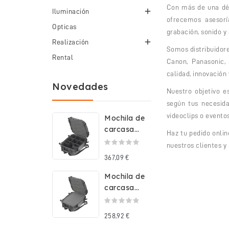
Con más de una déc

Iluminación
ofrecemos asesorí
Opticas
grabación, sonido y

Realización
Somos distribuidore
Rental
Canon, Panasonic, 
calidad, innovación
Novedades
Nuestro objetivo e
según tus necesida
videoclips o evento
Mochila de
carcasa
Haz tu pedido onlin
rígida
nuestros clientes y
impermeable
367,09 €
con...
Mochila de
carcasa
rígida
impermeable
258,92 €
con...