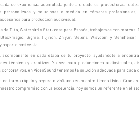
ada de experiencia acumulada junto a creadores, productoras, realiza
a personalizada y soluciones a medida en cámaras profesionales, 
 accesorios para producción audiovisual.
s de Tilta, Waterbird y Starkcase para España, trabajamos con marcas l
Blackmagic, Sigma, Fujinon, Zhiyun, Selens, Wisycom y Sennheiser, 
 y soporte postventa.
s acompañarte en cada etapa de tu proyecto, ayudándote a encontrar
des técnicas y creativas. Ya sea para producciones audiovisuales, ci
s corporativos, en VideoSound tenemos la solución adecuada para cada d
e de forma rápida y segura o visítanos en nuestra tienda física. Gracias
 nuestro compromiso con la excelencia, hoy somos un referente en el sec