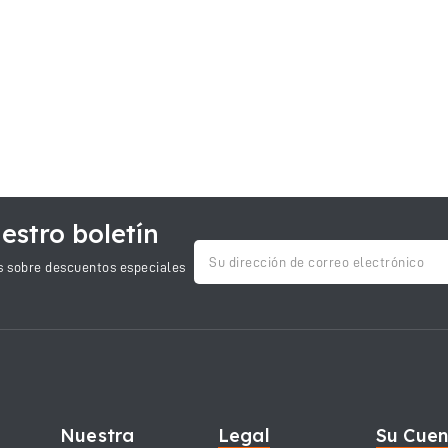
estro boletín
as sobre descuentos especiales
Nuestra
Legal
Su Cue