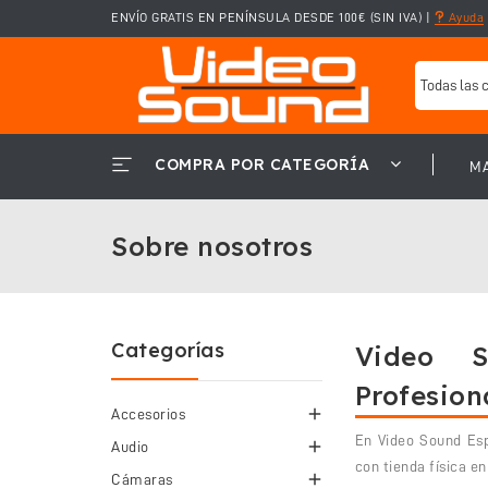
ENVÍO GRATIS EN PENÍNSULA DESDE 100€ (SIN IVA)
|
Ayuda
COMPRA POR CATEGORÍA
M
Sobre nosotros
Categorías
Video S
Profesion

Accesorios
En Video Sound Esp

Audio
con tienda física e

Cámaras