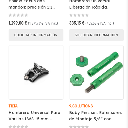
Follow Focus dos
Hombrera Universal
mandos: precisión 1:1
Liberación Rápida
para barras 15/19mm -
(Arri/Tilta) – TILTA TT-
TILTA FF-T04
0517
1.299,00 €
335,15 €
(1.571,79 € IVA inc.)
(405,53 € IVA inc.)
SOLICITAR INFORMACIÓN
SOLICITAR INFORMACIÓN
TILTA
9.SOLUTIONS
Hombrera Universal Para
Baby Pins set: Extensores
Varillas LWS 15 mm –
de Montaje 5/8" con
TILTA TT-0516
Rosca 3/8" - 9.Solutions...