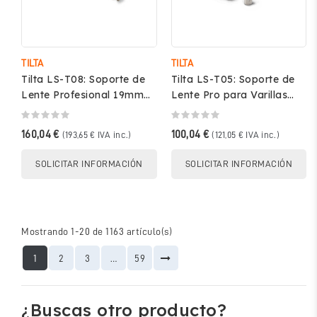
TILTA
TILTA
Tilta LS-T08: Soporte de
Tilta LS-T05: Soporte de
Lente Profesional 19mm
Lente Pro para Varillas
para Estudio
LWS 15mm
160,04 €
100,04 €
(193,65 € IVA inc.)
(121,05 € IVA inc.)
SOLICITAR INFORMACIÓN
SOLICITAR INFORMACIÓN
Mostrando 1-20 de 1163 artículo(s)
1
2
3
…
59
¿Buscas otro producto?