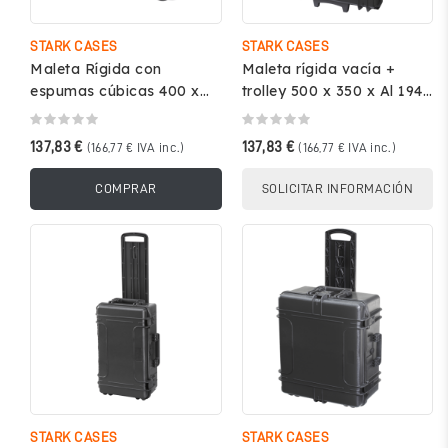
STARK CASES
STARK CASES
Maleta Rígida con
Maleta rígida vacía +
espumas cúbicas 400 x
trolley 500 x 350 x Al 194
230 x Al 260 mm int.
mm int. Negro - STARK...
Negro - STARK...
137,83 €
137,83 €
(166,77 € IVA inc.)
(166,77 € IVA inc.)
COMPRAR
SOLICITAR INFORMACIÓN
STARK CASES
STARK CASES