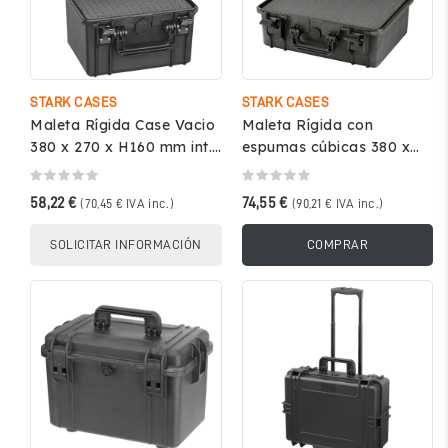
STARK CASES
STARK CASES
Maleta Rígida Case Vacio
Maleta Rígida con
380 x 270 x H160 mm int.
espumas cúbicas 380 x
Negro - STARK
270 x Al 160 mm int.
STARK380H160
Negro - STARK...
58,22 €
74,55 €
(70,45 € IVA inc.)
(90,21 € IVA inc.)
SOLICITAR INFORMACIÓN
COMPRAR