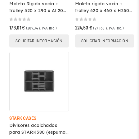
Maleta Rígida vacía +
Maleta rígida vacía +
trolley 520 x 290 x Al 200
trolley 620 x 460 x H250
mm int. Negro - STARK...
mm int. Negro - STARK...
173,01 €
224,53 €
(209,34 € IVA inc.)
(271,68 € IVA inc.)
SOLICITAR INFORMACIÓN
SOLICITAR INFORMACIÓN
STARK CASES
Divisores acolchados
para STARK380 (espuma
ondulada no incluida)