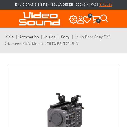
ENVÍO GRATIS EN PENÍNSULA DESDE 100€ (SIN IVA)
|
Ayuda
0
0
Inicio
Accesorios
Jaulas
Sony
Jaula Para Sony FX6
Advanced Kit V-Mount – TILTA ES-T20-B-V