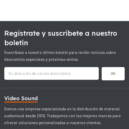
energía constante para la cámara y los accesorios.
Nota Importante:
La placa de la batería
debe conectarse al
puerto CC de la FX6 para suministrar energía
.
Regístrate y suscríbete a nuestro
El
Kit Avanzado de Jaula Tilta para Sony FX6 - V-Mount (ES-T20-B-
boletín
V)
es una inversión completa para profesionales que buscan
maximizar la protección, la funcionalidad y la autonomía de su
Suscríbase a nuestro último boletín para recibir noticias sobre
Sony FX6 en cualquier entorno de producción.
descuentos especiales y próximas ventas.
Video Sound
Somos una empresa especializada en la distribución de material
audiovisual desde 2010. Trabajamos con las mejores marcas para
ofrecer soluciones personalizadas a nuestros clientes.