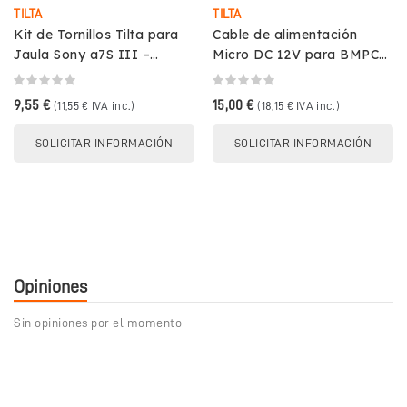
TILTA
TILTA
Kit de Tornillos Tilta para
Cable de alimentación
Jaula Sony a7S III –
Micro DC 12V para BMPCC
Repuesto Completo
4K/6K – TILTA TCB-
BMPC-DCM12
9,55 €
15,00 €
(11,55 € IVA inc.)
(18,15 € IVA inc.)
SOLICITAR INFORMACIÓN
SOLICITAR INFORMACIÓN
Opiniones
Sin opiniones por el momento