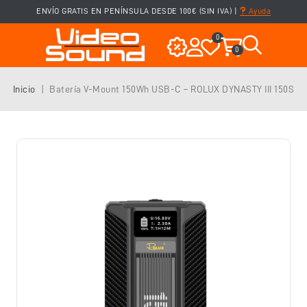
ENVÍO GRATIS EN PENÍNSULA DESDE 100€ (SIN IVA)
|
Ayuda
0
0
Inicio
Batería V-Mount 150Wh USB-C – ROLUX DYNASTY III 150S